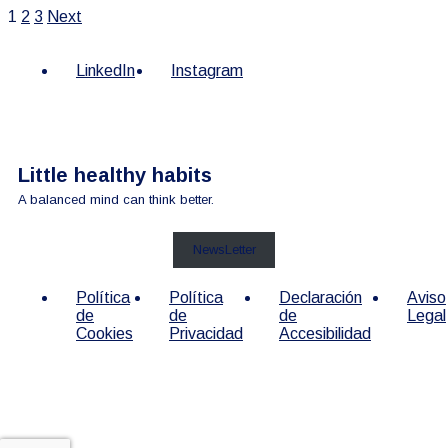
1
2
3
Next
LinkedIn
Instagram
Little healthy habits
A balanced mind can think better.
NewsLetter
Política
Política
Declaración
Aviso
de
de
de
Legal
Cookies
Privacidad
Accesibilidad