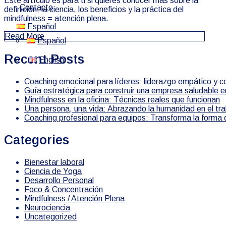
Este artículo es para ti si quieres conocer más sobre la
Contacto
definición, la ciencia, los beneficios y la práctica del
mindfulness = atención plena.
Español
Read More
Español
Recent Posts
English
Coaching emocional para líderes: liderazgo empático y c
Guía estratégica para construir una empresa saludable 
Mindfulness en la oficina: Técnicas reales que funcionan
Una persona, una vida: Abrazando la humanidad en el tra
Coaching profesional para equipos: Transforma la forma d
Categories
Bienestar laboral
Ciencia de Yoga
Desarrollo Personal
Foco & Concentración
Mindfulness / Atención Plena
Neurociencia
Uncategorized