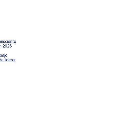
onsciente
en 2026
bajo
e liderar